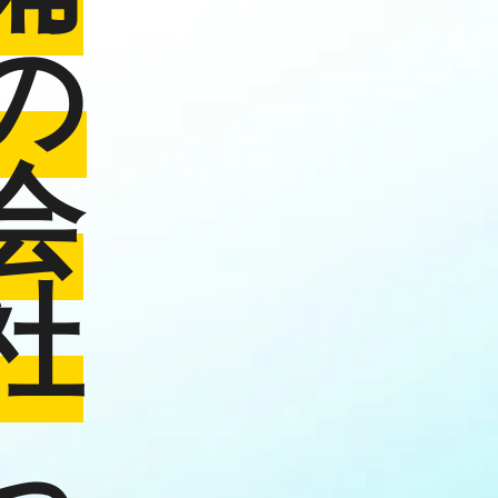
の
会
社
っ