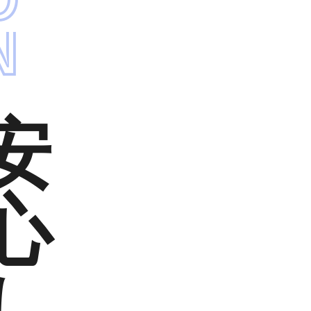
N
安
心
し