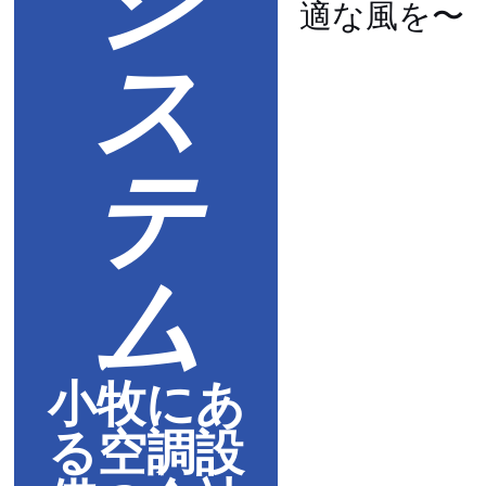
適な風を〜
ス
テ
ム
小牧にあ
る空調設