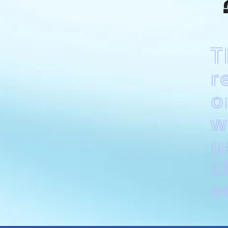
T
r
o
w
u
c
e