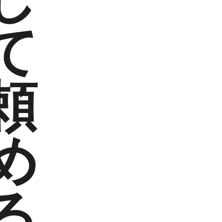
て
頼
め
る