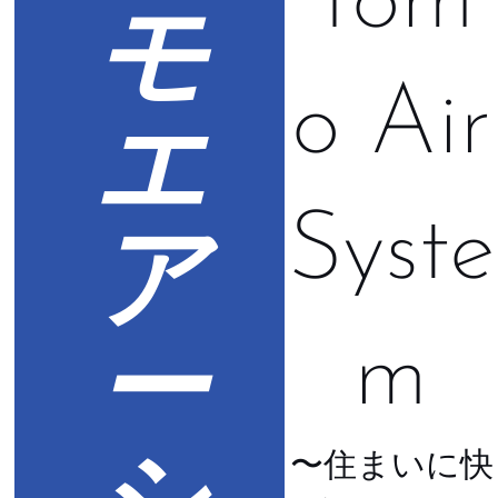
Tom
モ
o Air
エ
ア
Syste
ー
m
シ
〜住まいに快