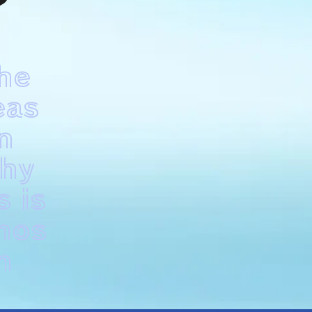
？
he
eas
n
hy
s is
hos
n