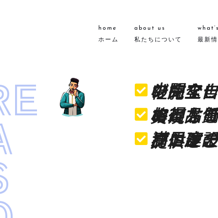
home
about us
what’
ホーム
私たちについて
最新情
RE
中間マージンなしの完全自社施工！
お得な価格と品質の両方を実現！
A
満足度の高い建設プロジェクトをご提供！
S
O