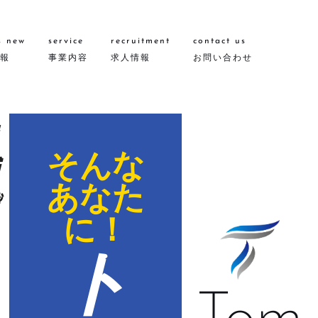
s new
service
recruitment
contact us
報
事業内容
求人情報
お問い合わせ
そんな
あなた
に！
ト