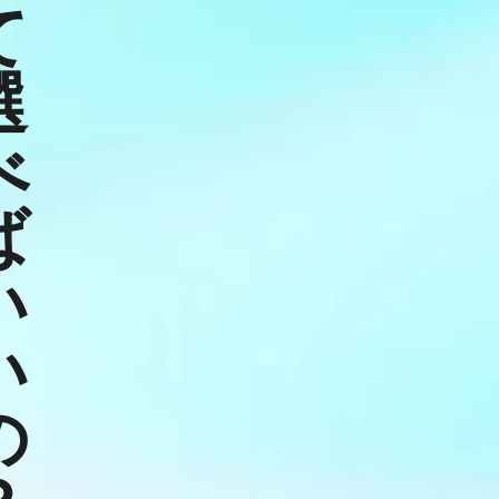
て
選
べ
ば
い
い
の