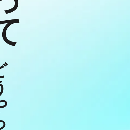
て
ど
う
や
っ