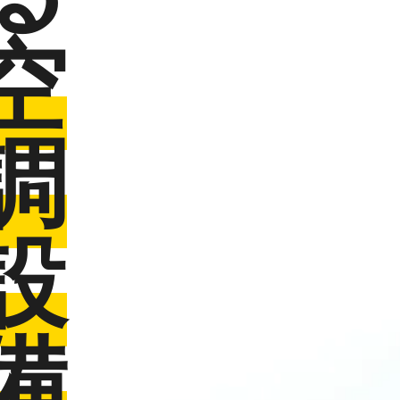
空
調
設
備